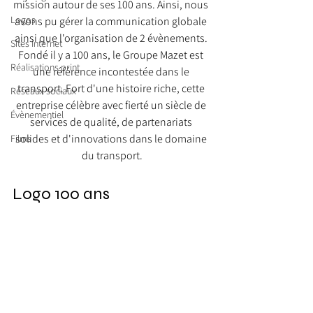
mission autour de ses 100 ans. Ainsi, nous 
Logos
avons pu gérer la communication globale 
ainsi que l'organisation de 2 évènements. 
Sites Internet
Fondé il y a 100 ans, le Groupe Mazet est 
Réalisations print
une référence incontestée dans le 
transport. Fort d'une histoire riche, cette 
Réseaux sociaux
entreprise célèbre avec fierté un siècle de 
Évènementiel
services de qualité, de partenariats 
solides et d'innovations dans le domaine 
Films
du transport.
Logo 100 ans